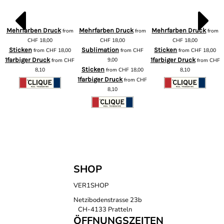
Mehrfarben Druck
Mehrfarben Druck
Mehrfarben Druck
from
from
from
m
CHF
18,00
CHF
18,00
CHF
18,00
Sticken
Sublimation
Sticken
from
CHF
18,00
from
CHF
from
CHF
18,00
1farbiger Druck
9,00
1farbiger Druck
from
CHF
from
CHF
F
Sticken
8,10
from
CHF
18,00
8,10
1farbiger Druck
from
CHF
8,10
SHOP
VER1SHOP
Netzibodenstrasse 23b
CH-4133 Pratteln
ÖFFNUNGSZEITEN