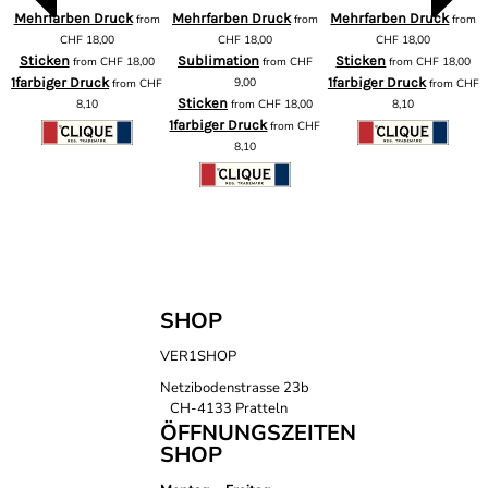
Mehrfarben Druck
Mehrfarben Druck
Mehrfarben Druck
from
from
from
m
CHF
18,00
CHF
18,00
CHF
18,00
Sticken
Sublimation
Sticken
from
CHF
18,00
from
CHF
from
CHF
18,00
1farbiger Druck
9,00
1farbiger Druck
from
CHF
from
CHF
F
Sticken
8,10
from
CHF
18,00
8,10
1farbiger Druck
from
CHF
8,10
SHOP
VER1SHOP
Netzibodenstrasse 23b
CH-4133 Pratteln
ÖFFNUNGSZEITEN
SHOP