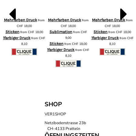
Mehrfarben Druck
Mehrfarben Druck
Mehrfarben Druck
from
from
from
m
CHF
18,00
CHF
18,00
CHF
18,00
Sticken
Sublimation
Sticken
from
CHF
18,00
from
CHF
from
CHF
18,00
1farbiger Druck
9,00
1farbiger Druck
from
CHF
from
CHF
F
Sticken
8,10
from
CHF
18,00
8,10
1farbiger Druck
from
CHF
8,10
SHOP
VER1SHOP
Netzibodenstrasse 23b
CH-4133 Pratteln
ÖFFNUNGSZEITEN