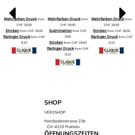
Mehrfarben Druck
Mehrfarben Druck
Mehrfarben Druck
from
from
from
m
CHF
18,00
CHF
18,00
CHF
18,00
Sticken
Sublimation
Sticken
from
CHF
18,00
from
CHF
from
CHF
18,00
1farbiger Druck
9,00
1farbiger Druck
from
CHF
from
CHF
F
Sticken
8,10
from
CHF
18,00
8,10
1farbiger Druck
from
CHF
8,10
SHOP
VER1SHOP
Netzibodenstrasse 23b
CH-4133 Pratteln
ÖFFNUNGSZEITEN