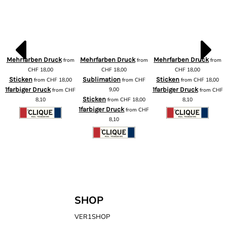
Mehrfarben Druck
Mehrfarben Druck
Mehrfarben Druck
from
from
from
m
CHF
18,00
CHF
18,00
CHF
18,00
Sticken
Sublimation
Sticken
from
CHF
18,00
from
CHF
from
CHF
18,00
1farbiger Druck
9,00
1farbiger Druck
from
CHF
from
CHF
F
Sticken
8,10
from
CHF
18,00
8,10
1farbiger Druck
from
CHF
8,10
SHOP
VER1SHOP