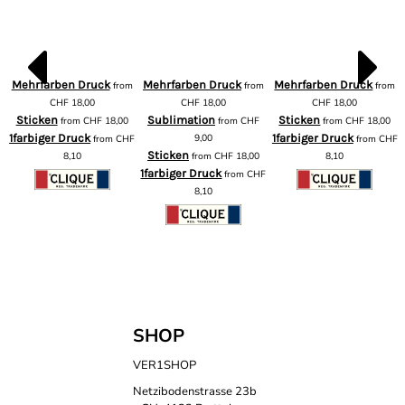
Mehrfarben Druck
Mehrfarben Druck
Mehrfarben Druck
from
from
from
m
CHF
18,00
CHF
18,00
CHF
18,00
Sticken
Sublimation
Sticken
from
CHF
18,00
from
CHF
from
CHF
18,00
1farbiger Druck
9,00
1farbiger Druck
from
CHF
from
CHF
F
Sticken
8,10
from
CHF
18,00
8,10
1farbiger Druck
from
CHF
8,10
SHOP
VER1SHOP
Netzibodenstrasse 23b