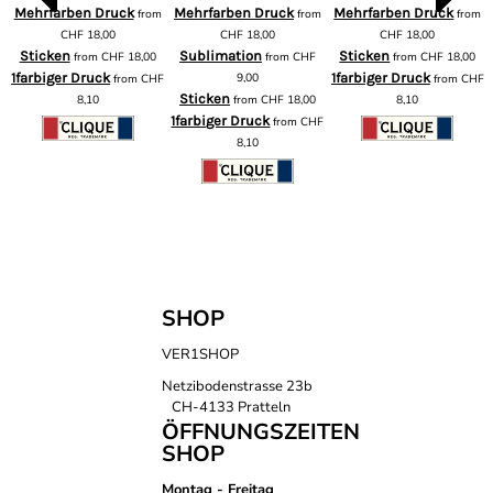
Mehrfarben Druck
Mehrfarben Druck
Mehrfarben Druck
from
from
from
m
CHF
18,00
CHF
18,00
CHF
18,00
Sticken
Sublimation
Sticken
from
CHF
18,00
from
CHF
from
CHF
18,00
1farbiger Druck
9,00
1farbiger Druck
from
CHF
from
CHF
F
Sticken
8,10
from
CHF
18,00
8,10
1farbiger Druck
from
CHF
8,10
SHOP
VER1SHOP
Netzibodenstrasse 23b
CH-4133 Pratteln
ÖFFNUNGSZEITEN
SHOP
Montag - Freitag