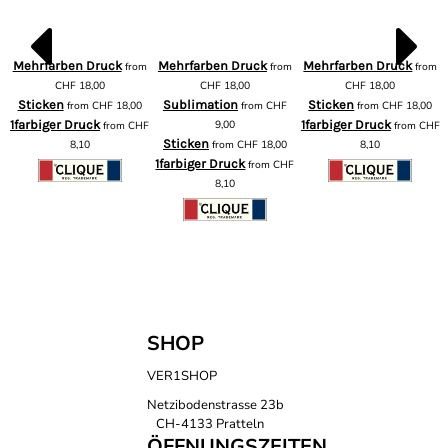
Mehrfarben Druck
Mehrfarben Druck
Mehrfarben Druck
from
from
from
m
CHF
18,00
CHF
18,00
CHF
18,00
Sticken
Sublimation
Sticken
from
CHF
18,00
from
CHF
from
CHF
18,00
1farbiger Druck
9,00
1farbiger Druck
from
CHF
from
CHF
F
Sticken
8,10
from
CHF
18,00
8,10
1farbiger Druck
from
CHF
8,10
SHOP
VER1SHOP
Netzibodenstrasse 23b
CH-4133 Pratteln
ÖFFNUNGSZEITEN