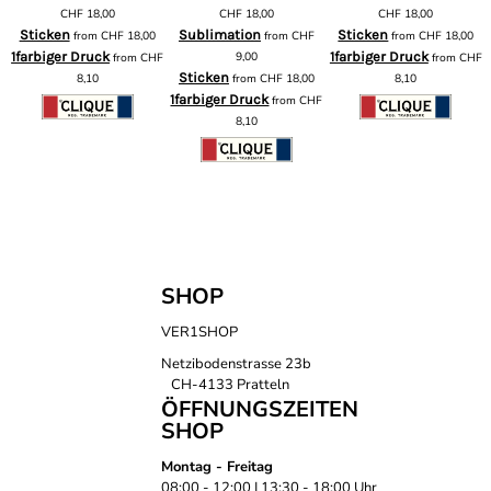
m
CHF
18,00
CHF
18,00
CHF
18,00
Sticken
Sublimation
Sticken
from
CHF
18,00
from
CHF
from
CHF
18,00
1farbiger Druck
9,00
1farbiger Druck
from
CHF
from
CHF
F
Sticken
8,10
from
CHF
18,00
8,10
1farbiger Druck
from
CHF
8,10
SHOP
VER1SHOP
Netzibodenstrasse 23b
CH-4133 Pratteln
ÖFFNUNGSZEITEN
SHOP
Montag - Freitag
08:00 - 12:00 | 13:30 - 18:00 Uhr