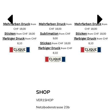
Mehrfarben Druck
Mehrfarben Druck
Mehrfarben Druck
from
from
from
m
CHF
18,00
CHF
18,00
CHF
18,00
Sticken
Sublimation
Sticken
from
CHF
18,00
from
CHF
from
CHF
18,00
1farbiger Druck
9,00
1farbiger Druck
from
CHF
from
CHF
F
Sticken
8,10
from
CHF
18,00
8,10
1farbiger Druck
from
CHF
8,10
SHOP
VER1SHOP
Netzibodenstrasse 23b