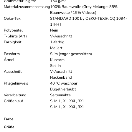
Grammatur in g/m²
150 g/m²
Materialzusammensetzung
100% Baumwolle (Grey Melange: 85%
Baumwolle / 15% Viskose)
Oeko-Tex
STANDARD 100 by OEKO-TEX®: CQ 1094-
1 IFHT
Polybeutel
Nein
T-Shirts (Art)
V-Ausschnitt
Farbigkeit
1-farbig
Meliert
Passform
Slim (enger geschnitten)
Ärmel
Kurzarm
Set-In
Ausschnitt
V-Ausschnitt
Nackenband
Pflegehinweis
40 °C waschbar
Bügeln erlaubt
Verarbeitung
Seitennähte
Größenlauf
S, M, L, XL, XXL, 3XL
S, M, L, XL, XXL, 3XL
Farbe
Größe