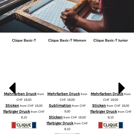
Clique Basic-T
Clique Basic-T Women
Clique Basic-T Junior
Mehrfarben Druck
Mehrfarben Druck
Mehrfarben Druck
from
from
from
m
CHF
18,00
CHF
18,00
CHF
18,00
Sticken
Sublimation
Sticken
from
CHF
18,00
from
CHF
from
CHF
18,00
1farbiger Druck
9,00
1farbiger Druck
from
CHF
from
CHF
F
Sticken
8,10
from
CHF
18,00
8,10
1farbiger Druck
from
CHF
8,10