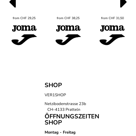
from
CHF
29,25
from
CHF
38,25
from
CHF
31,50
SHOP
VER1SHOP
Netzibodenstrasse 23b
CH-4133 Pratteln
ÖFFNUNGSZEITEN
SHOP
Montag - Freitag