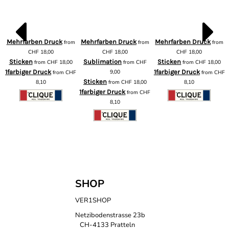
Mehrfarben Druck
Mehrfarben Druck
Mehrfarben Druck
from
from
from
m
CHF
18,00
CHF
18,00
CHF
18,00
Sticken
Sublimation
Sticken
from
CHF
18,00
from
CHF
from
CHF
18,00
1farbiger Druck
9,00
1farbiger Druck
from
CHF
from
CHF
F
Sticken
8,10
from
CHF
18,00
8,10
1farbiger Druck
from
CHF
8,10
SHOP
VER1SHOP
Netzibodenstrasse 23b
CH-4133 Pratteln