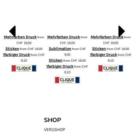
Mehrfarben Druck
Mehrfarben Druck
Mehrfarben Druck
from
from
from
m
CHF
18,00
CHF
18,00
CHF
18,00
Sticken
Sublimation
Sticken
from
CHF
18,00
from
CHF
from
CHF
18,00
1farbiger Druck
9,00
1farbiger Druck
from
CHF
from
CHF
F
Sticken
8,10
from
CHF
18,00
8,10
1farbiger Druck
from
CHF
8,10
SHOP
VER1SHOP